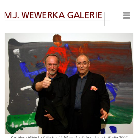
Karl Horst Hödicke & Michael J. Wewerka, © Jirka Jansch, Berlin 2006